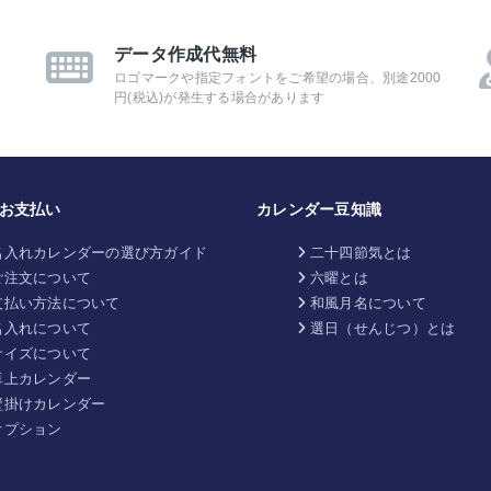
データ作成代無料
ロゴマークや指定フォントをご希望の場合、別途2000
円(税込)が発生する場合があります
お支払い
カレンダー豆知識
名入れカレンダーの選び方ガイド
二十四節気とは
ご注文について
六曜とは
支払い方法について
和風月名について
名入れについて
選日（せんじつ）とは
サイズについて
卓上カレンダー
壁掛けカレンダー
オプション