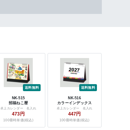
送料無料
送料無料
NK-515
NK-516
招福ねこ暦
カラーインデックス
卓上カレンダー 名入れ
卓上カレンダー 名入れ
473円
447円
100冊時単価(税込)
100冊時単価(税込)