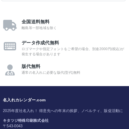
全国送料無料
離島等一部地域を除く
データ作成代無料
ロゴマークや指定フォントをご希望の場合、別途2000円(税込)が
発生する場合があります
版代無料
通常の名入れに必要な版代(型代)無料
名入れカレンダー.com
2025年度社名入れ！ 得意先への年末の挨拶、ノベルティ、販促活動に
キタツジ特殊印刷株式会社
〒543-0043