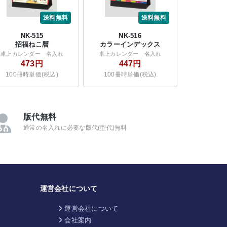
送料無料
送料無料
NK-515
NK-516
招福ねこ暦
カラーインデックス
卓上カレンダー 名入れ
卓上カレンダー 名入れ
473円
447円
100冊時単価(税込)
100冊時単価(税込)
版代無料
通常の名入れに必要な版代(型代)無料
運営会社について
運営会社について
会社案内