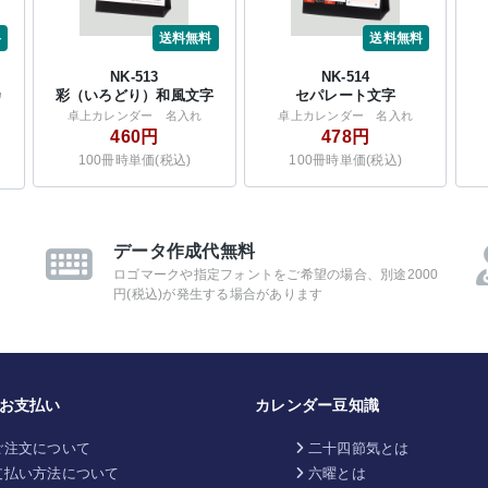
料
送料無料
送料無料
NK-513
NK-514
カ
彩（いろどり）和風文字
セパレート文字
卓上カレンダー 名入れ
卓上カレンダー 名入れ
460円
478円
100冊時単価(税込)
100冊時単価(税込)
データ作成代無料
ロゴマークや指定フォントをご希望の場合、別途2000
円(税込)が発生する場合があります
お支払い
カレンダー豆知識
ご注文について
二十四節気とは
支払い方法について
六曜とは