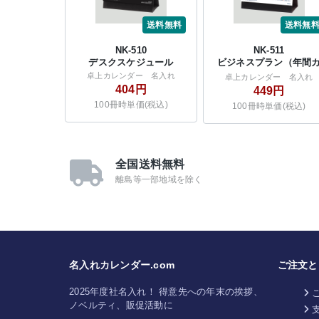
送料無料
送料無
NK-510
NK-511
デスクスケジュール
ビジネスプラン（年間
レンダー付）
卓上カレンダー 名入れ
卓上カレンダー 名入れ
404円
449円
100冊時単価(税込)
100冊時単価(税込)
全国送料無料
離島等一部地域を除く
名入れカレンダー.com
ご注文と
2025年度社名入れ！ 得意先への年末の挨拶、
ノベルティ、販促活動に